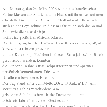
Am Dienstag, den 24. März 2026 waren die französischen
Partnerklassen aus Soultzmatt im Elsass mit ihren Lehrerinnen
Christelle Diringer und Christelle Challant und Eltern zu Be-
such an der Feyelschule. In diesem Jahr teilen sich die 3a und
3b, sowie die 4a und 4b je-
weils eine große französische Klasse.
Die Aufregung bei den Dritt- und Viertklässlern war groß, als
kurz vor 10 Uhr ein großer Bus
um die Kurve bog. Nachdem in diesem Schuljahr schon Briefe
geschrieben wurden, konnten
die Kinder nun ihre Austauschpartnerinnen und -partner
persönlich kennenlernen. Dies war
für alle ein besonderes Erlebnis.
Der Tag stand unter dem Motto „Ostern/ Küken/ Ei“. Am
Vormittag gab es verschiedene An-
gebote im Schulhaus bzw. in der Dreisamhalle: eine
„Ostereierfabrik“ mit vielen Gerätestatio-
nen, Sprachspiele, das Lied: „Freunde/ amis“, das Buch