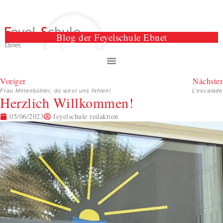
Blog der Feyelschule Ebnet
Voriger
Nächster
Frau Mittenbühler, du wirst uns fehlen!
L’escalade
Herzlich Willkommen!
05/06/2023
feyelschule redaktion