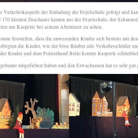
 Verkehrskasperle der Einladung der Feyelschule gefolgt und kam
d 170 kleinen Zuschauer kamen aus der Feyelschule, der Schauins
ten um Kasperle bei seinem Abenteuer zu sehen.
onnte feststellen, dass die anwesenden Kinder sich bestens mit de
folgten die Kinder, wie der böse Räuber alle Verkehrsschilder u
 der Kinder und dem Polizeihund Bello konnte Kasperle schließlic
 gebannt mitgefiebert haben und den Erwachsenen hat es sehr gut g