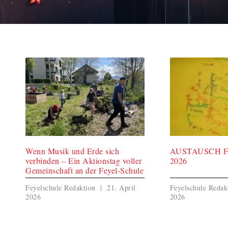
Wenn Musik und Erde sich
AUSTAUSCH 
verbinden – Ein Aktionstag voller
2026
Gemeinschaft an der Feyel-Schule
Feyelschule Redaktion
21. April
Feyelschule Reda
2026
2026