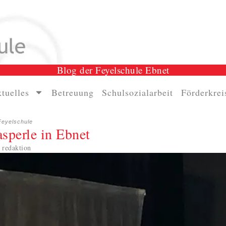
Blog der Feyelschule Ebnet
tuelles
Betreuung
Schulsozialarbeit
Förderkrei
Feyelschule
sperle in Ebnet
 redaktion